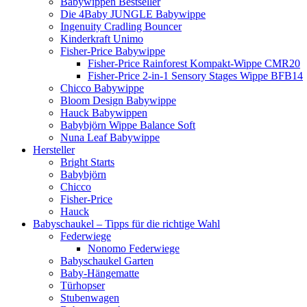
Babywippen Bestseller
Die 4Baby JUNGLE Babywippe
Ingenuity Cradling Bouncer
Kinderkraft Unimo
Fisher-Price Babywippe
Fisher-Price Rainforest Kompakt-Wippe CMR20
Fisher-Price 2-in-1 Sensory Stages Wippe BFB14
Chicco Babywippe
Bloom Design Babywippe
Hauck Babywippen
Babybjörn Wippe Balance Soft
Nuna Leaf Babywippe
Hersteller
Bright Starts
Babybjörn
Chicco
Fisher-Price
Hauck
Babyschaukel – Tipps für die richtige Wahl
Federwiege
Nonomo Federwiege
Babyschaukel Garten
Baby-Hängematte
Türhopser
Stubenwagen